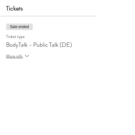
Tickets
Sale ended
Ticket type
BodyTalk - Public Talk (DE)
More info
Price
CHF 0.00
Share this event