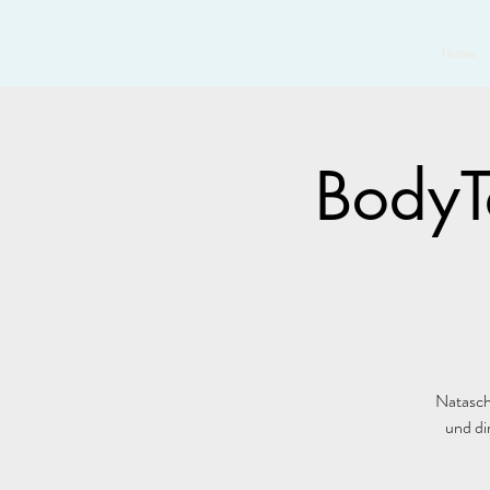
Home
BodyTa
Natasch
und di